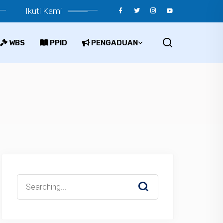
Ikuti Kami
WBS
PPID
PENGADUAN
Search
for: