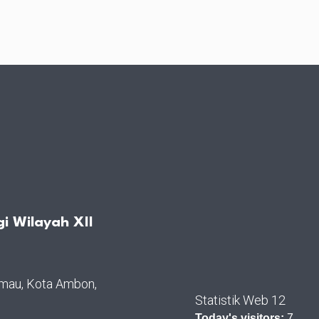
i Wilayah XII
rimau, Kota Ambon,
Statistik Web 12
Today's visitors:
7