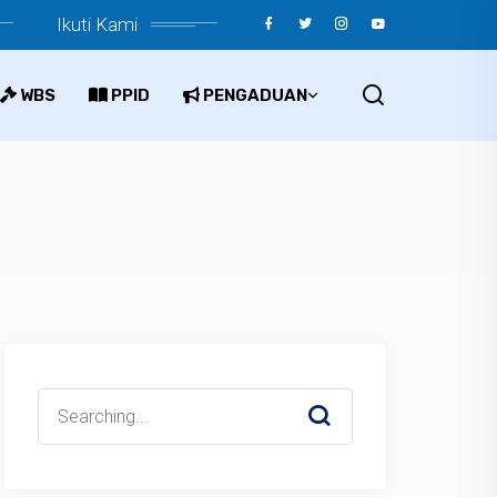
Ikuti Kami
WBS
PPID
PENGADUAN
Search
for: