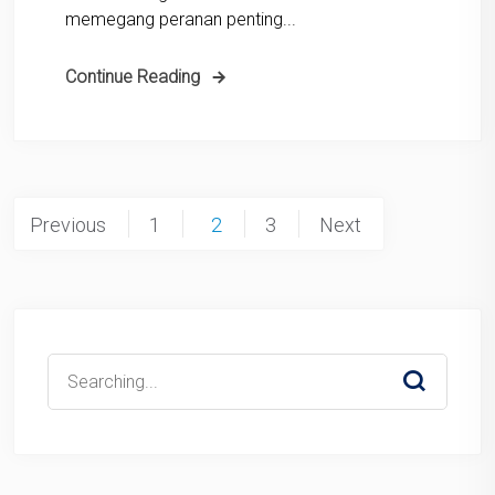
memegang peranan penting...
Continue Reading
Posts
Previous
1
2
3
Next
pagination
Search
for: