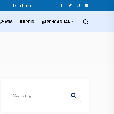
Ikuti Kami
WBS
PPID
PENGADUAN
Search
for: