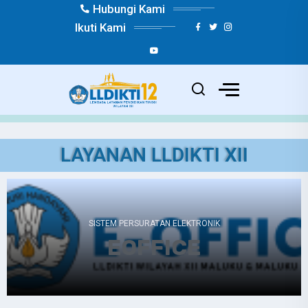
Hubungi Kami
Ikuti Kami
Kunjungan :
46,311
LAYANAN LLDIKTI XII
SISTEM PERSURATAN ELEKTRONIK
EOFFICE