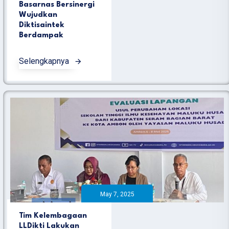
Basarnas Bersinergi
Wujudkan
Diktisaintek
Berdampak
Selengkapnya
May 7, 2025
Tim Kelembagaan
LLDikti Lakukan